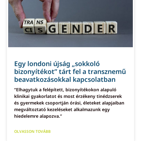
Egy londoni újság „sokkoló
bizonyítékot” tárt fel a transznemű
beavatkozásokkal kapcsolatban
“Elhagytuk a felépített, bizonyítékokon alapuló
klinikai gyakorlatot és most érzékeny tinédzserek
és gyermekek csoportján órási, életeket alapjaiban
megváltoztató kezeléseket alkalmazunk egy
hiedelemre alapozva.”
OLVASSON TOVÁBB