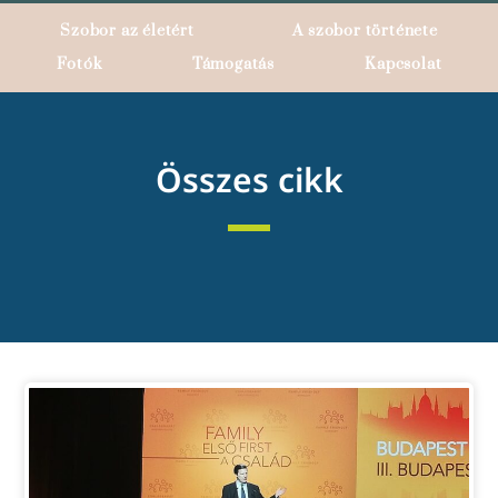
Szobor az életért
A szobor története
Fotók
Támogatás
Kapcsolat
Összes cikk