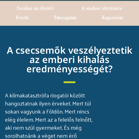
Szobor az életért
A szobor története
Fotók
Támogatás
Kapcsolat
A csecsemők veszélyeztetik
az emberi kihalás
eredményességét?
A klímakatasztrófa riogatói között
hangoztatnak ilyen érveket. Mert túl
sokan vagyunk a Földön. Mert nincs
elég élelem. Mert az a felelős felnőtt,
aki nem szül gyermeket. És még
sorolhatnánk a véget nem érő