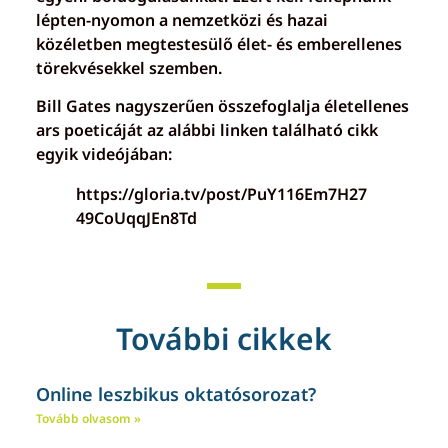
lépten-nyomon a nemzetközi és hazai
közéletben megtestesülő élet- és emberellenes
törekvésekkel szemben.
Bill Gates nagyszerűen összefoglalja életellenes
ars poeticáját az alábbi linken található cikk
egyik videójában:
https://gloria.tv/post/PuY116Em7H27
49CoUqqJEn8Td
További cikkek
Online leszbikus oktatósorozat?
Tovább olvasom »