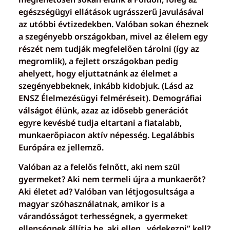
egészségügyi ellátások ugrásszerű javulásával
az utóbbi évtizedekben. Valóban sokan éheznek
a szegényebb országokban, mivel az élelem egy
részét nem tudják megfelelően tárolni (így az
megromlik), a fejlett országokban pedig
ahelyett, hogy eljuttatnánk az élelmet a
szegényebbeknek, inkább kidobjuk. (Lásd az
ENSZ Élelmezésügyi felméréseit). Demográfiai
válságot élünk, azaz az idősebb generációt
egyre kevésbé tudja eltartani a fiatalabb,
munkaerőpiacon aktív népesség. Legalábbis
Európára ez jellemző.
Valóban az a felelős felnőtt, aki nem szül
gyermeket? Aki nem termeli újra a munkaerőt?
Aki életet ad? Valóban van létjogosultsága a
magyar szóhasználatnak, amikor is a
várandósságot terhességnek, a gyermeket
ellenségnek állítja be, aki ellen „védekezni” kell?