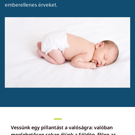
emberellenes érveket.
Vessünk egy pillantást a valóságra: valóban
meglehetősen sokan élünk a Földön, főleg az