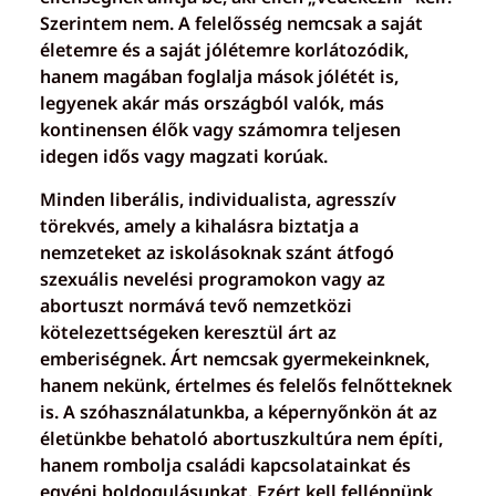
Szerintem nem. A felelősség nemcsak a saját
életemre és a saját jólétemre korlátozódik,
hanem magában foglalja mások jólétét is,
legyenek akár más országból valók, más
kontinensen élők vagy számomra teljesen
idegen idős vagy magzati korúak.
Minden liberális, individualista, agresszív
törekvés, amely a kihalásra biztatja a
nemzeteket az iskolásoknak szánt átfogó
szexuális nevelési programokon vagy az
abortuszt normává tevő nemzetközi
kötelezettségeken keresztül árt az
emberiségnek. Árt nemcsak gyermekeinknek,
hanem nekünk, értelmes és felelős felnőtteknek
is. A szóhasználatunkba, a képernyőnkön át az
életünkbe behatoló abortuszkultúra nem építi,
hanem rombolja családi kapcsolatainkat és
egyéni boldogulásunkat. Ezért kell fellépnünk