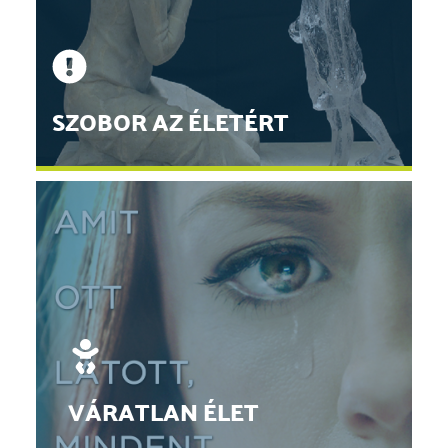
SZOBOR AZ ÉLETÉRT
Martin Hudacek alkotása, a "Meg nem született gyermek
szobra" a világ minden táján segít a nőknek és családjuknak a
múlt sebeinek feldolgozásában
TOVÁBB
VÁRATLAN ÉLET